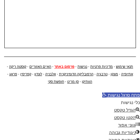
תנאי שימוש
-
מדיניות פרטיות
-
נגישות
-
פרסום באתר
-
האיים האזוריים
-
קוסטה ריקה
-
אתיופיה
-
מונקו
-
נורבגיה
-
הרפובליקה הדומיניקנית
-
אלבניה
-
לונדון
-
קפריסין
-
פראג
-
הוותיקן
-
סן מרינו
-
חופשת סקי
פתח סרגל נגישות
כלי נגישות
הגדל טקסט
הקטן טקסט
גווני אפור
ניגודיות גבוהה