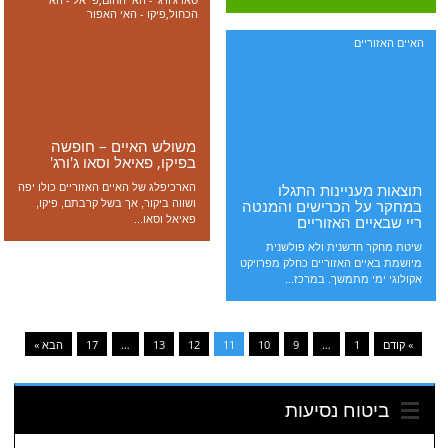
הכחול
,
פיקו - האי האפור
האיים האזוריים
משולש האיים – חופשה
בפיקו, פאיאל וסאו ג'ורג'
תוצאות מעניינות התגלו
הארכיפלג של האיים האזוריים כולו יפה
במחקר על הכרישים והמנטה
ושווה ביקור, אך בשל קרבתם, פיקו,
ריי שבאיים האזוריים
פאיאל וסאו...
שיטת מחקר חדשנית ולא פולשנית
מיושמת באיים האזוריים כחלק מפרויקט
אקולוגי ימי מתמשך. במרכז...
» קודם
1
…
9
10
11
12
13
…
17
הבא »
ביטוח נסיעות