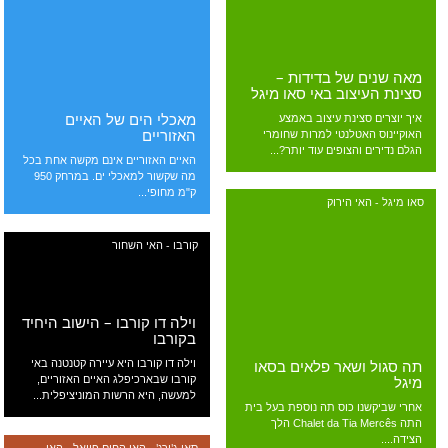
מאה שנים של בדידות –
סצינת העיצוב באי סאו מיגל
מאכלי הים של האיים
איך יוצרים סצינת עיצוב באמצע
האזוריים
האוקיינוס האטלנטי למרות שחומרי
הגלם נדירים והצופים עוד יותר?...
האיים האזוריים אינם מקשה אחת בכל
מה שקשור למאכלי ים. במרחק 950
ק"מ מחופי...
סאו מיגל - האי הירוק
קורבו - האי השחור
וילה דו קורבו – הישוב היחיד
בקורבו
תה סגול ושאר פלאים בסאו
וילה דו קורבו היא עיירה קטנטנה באי
מיגל
קורבו שבארכיפלג האיים האזוריים,
למעשה, היא הרשות המוניציפלית...
אחרי שביקשנו כוס תה נוספת בעל בית
התה Chalet da Tia Mercês הלך
הצידה....
סאו ג'ורג' - האי החום
,
פייאל - האי