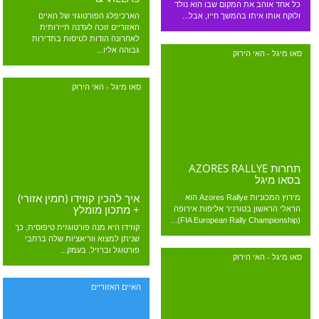
כל אחד אוהב את המקום שבו הוא נולד
הארכיפלג הפורטוגזי של האיים
ולוקח אותו איתו בהמשך חייו, אבל...
האזוריים זוכה לעדנה תיירותית
לאחרונה הודות לטיסות בתדירות
גבוהה אליו...
סאו מיגל - האי הירוק
סאו מיגל - האי הירוק
תחרות AZORES RALLYE
בסאו מיגל
איך להכין קוזידו (חמין אזורי)
מירוץ המכוניות Azores Rallye הוא
+ מתכון מומלץ
הראלי הראשון בטורניר אליפות אירופה
(FIA European Rally Championship)...
קוזידו היא מנה פורטוגזית טיפוסית, כך
שניתן למצוא ווריאציות שלה ברחבי
פורטוגל וברזיל. בעמק...
סאו מיגל - האי הירוק
האיים האזוריים