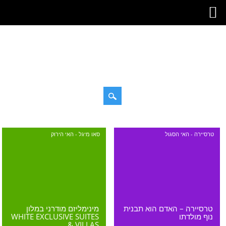
דילוג
תפריט ראשי
טרסיירה - האי הסגול
סאו מיגל - האי הירוק
לתוכן
מינימליזם מודרני במלון
טרסיירה – האדם הוא תבנית
WHITE EXCLUSIVE SUITES
נוף מולדתו
& VILLAS