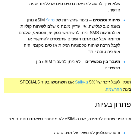
שלא צריך לדאוג למציאת כרטיס סים או ללמוד שפה
חדשה.
שיחות וסמסים
– בעוד שהשירות של
סיילי
eSIM נותן
מענה טוב לגלישה, אין עדיין מענה מושלם לשיחות קוליות
או להודעות SMS. ניתן להשתמש בסקייפ, ווטסאפ, טלגרם
וכדומה אבל אם אתם חושבים שתצטרכו להתקשר או
לקבל הרבה שיחות טלפוניות רגילות אז סים מקומי יהיה
אופציה טובה יותר.
מעבר בין מכשירים
– לא ניתן להעביר eSIM בין
מכשירים.
תוכלו לקבל זיכוי של 5%
ב-Saily
אם תשתמשו בקוד SPECIAL5
בעת
ההרשמה
.
פתרון בעיות
עוד לפני שתפנו לתמיכה, אם ה-eSIM לא מתחבר כשאתם נוחתים אז:
ודאו שהטלפון לא נשאר על מצב טיסה