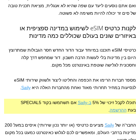
ואם אתם נוסעים ליעד עם שפה שהיא לא אנגלית, מציאת תכנית טובה
של סים זר יכולה להיות משימה לא פשוטה.
לקנות כרטיס eSIM לשימוש במדינה ספציפית או
באיזורים שונים בעולם שכוללים כמה מדינות
כרטיסי eSIM תוכננו במיוחד עבור הדור החדש חסר הגבולות שמתרוצץ
היום בין מדינות בלי לעשות הרבה חשבון. דור שמחפש דרך קלה
וחסכונית לגלישה שוטפת באינטרנט מכל מקום.
מספר חברות הרימו את הכפפה והחליטו ליצור ולשווק שירותי eSIM
לנסיעות במחיר תחרותי מאוד ואחת מהחברות האלה היא
Saily
.
תוכלו לקבל זיכוי של 5%
ב-Saily
אם תשתמשו בקוד SPECIAL5
בעת
ההרשמה
.
החבר'ה של
Saily
מציעים כרטיסי (או יותר נכון שירותי) איסים במעל 200
מדינות ברחבי העולם, ומאפשרים לכם לגלוש כאינטרנט כמעט בכל מקום