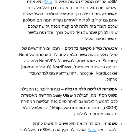
eSIM אחרים ממוקדי נסיעות וטיולים,
סיילי
היא אחת
האפשרויות הזולות ביותר. היא גם בדרך כלל זולה יותר
מאשר לעשות חבילה דרך המפעיל הסלולרי הרגיל שלכם.
אתם גם יכולים לפתוח לאחרים נקודה חמה אם הטלפון
שלכם תומך בזה ולתת להם קצת מנפח גלישה שלכם.
שימו לב רק שמחשב נייד למשל צורך יותר נפח גלישה
מאשר מכשיר סלולרי.
אבטחת מידע מקיפה בדרכים
– המנויים החודשיים של
סיילי כוללים כעת גישה מלאה לחבילת האבטחה של Nord
Security. זה אומר שתקבלו גישה ל-NordVPN (לגלישה
בטוחה ברשתות ציבוריות), NordPass (לניהול סיסמאות),
NordLocker ו-Incogni. זהו שדרוג עצום למי שעובד
מרחוק.
אפשרות לגלישה ללא הגבלה
– בניגוד לעבר בו החבילה
פשוט הסתיימה, חבילת ה-Saily Ultra החדשה מאפשרת
לכם להמשיך לגלוש גם לאחר סיום נפח הגלישה המהירה
(30GB), במהירות מופחתת של 1Mbps, כך שלעולם לא
תישארו מנותקים לחלוטין.
פשטות
– הסיבה הבאה היא שיחסית פשוט להתקין
ולהגדיר את
סיילי
. אפשר להתקין את ה-eSIM בפועל לפני