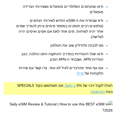
ודאו שהנתונים הסלולריים מופעלים וששירותי הנדידה
מופעלים
ודא שבחרת את ה-eSIM החדש לשירותי הנתונים
(טלפונים רבים תומכים במספר סימים וניתן להגדיר שסים
אחד יהיה לשיחות, סים אחד לאס אם אסים ואיסים יהיה
לגלישה)
נסו לכבות ולהדליק שוב את הטלפון
ודאו שכל ההגדרות במדריך ההתקנה הוזנו כהלכה, כגון
הגדרות APN, ושנבחר ה-APN הנכון.
אם אף אחד מהדברים לעיל לא עוזר, צרו קשר עם שירות
הלקוחות של
סיילי
.
תוכלו לקבל זיכוי של 5%
ב-Saily
אם תשתמשו בקוד SPECIAL5
בעת
ההרשמה
.