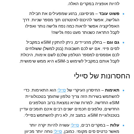
להיות אופציה במקרים האלה.
פשוט עובד
– מניסיוננו, ברגע שמפעילים את חבילת
הגלישה, אפשר להיכנס לאינטרנט תוך מספר שניות. דרך
האפליקציה אפשר לראות כמה נפח גלישה נותר ואפילו
לקבל התראה כשנותר מעט נפח גלישה!
גם וגם
– בחלק מהניידים, ניתן להתקין eSIM במקביל
לסים פיזי. אם יש לכם חשבונות (בנק למשל) ששולחים
לכם אסמסים למספר הטלפון שלכם לשם אימות, היכולת
לקבל אותם במקביל לשימוש ב-eSIM היא ממש שימושית.
החסרונות של סיילי
תאימות
– החיסרון העיקרי של
סיילי
הוא התאימות. כדי
להשתמש בשירות הזה צריך טלפון שתומך בטכנולוגיית
eSIM החדשה. למרות שהיא נמצאת ברוב הטלפונים
החדשים, טלפונים חכמים ישנים רבים אינם תומכים עדיין
בטכנולוגיית eSIM. במצב זה, לא ניתן להשתמש בסיילי.
עלות
– במקרים רבים,
סיילי
עשויה להיות יקרה יותר
מאשר כרטיס סים מקומי. כמובן,
סיילי
נוחה יותר מכיוון