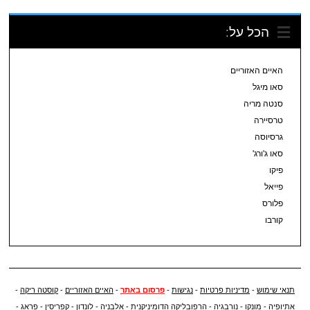
הכל על:
האיים האזוריים
סאו מיגל
סנטה מריה
טרסיירה
גרסיוסה
סאו ג'ורג'
פיקו
פייאל
פלורס
קורבו
תנאי שימוש
-
מדיניות פרטיות
-
נגישות
-
פרסום באתר
-
האיים האזוריים
-
קוסטה ריקה
-
אתיופיה
-
מונקו
-
נורבגיה
-
הרפובליקה הדומיניקנית
-
אלבניה
-
לונדון
-
קפריסין
-
פראג
-