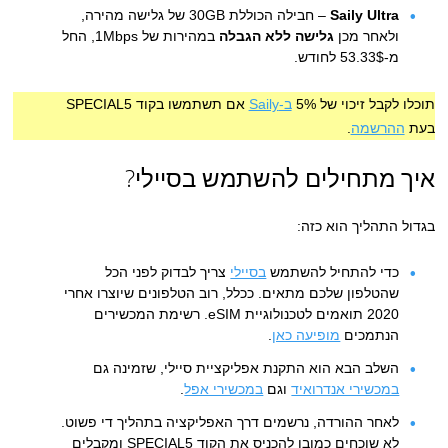
Saily Ultra
– חבילה הכוללת 30GB של גלישה מהירה,
ולאחר מכן
גלישה ללא הגבלה
במהירות של 1Mbps, החל
מ-53.33$ לחודש.
תוכלו לקבל זיכוי של 5%
ב-Saily
אם תשתמשו בקוד SPECIAL5
בעת
ההרשמה
.
איך מתחילים להשתמש בסיילי?
בגדול התהליך הוא כזה:
כדי להתחיל להשתמש
בסיילי
צריך לבדוק לפני הכל
שהטלפון שלכם מתאים. ככלל, רוב הטלפונים שיוצרו אחרי
2020 תואמים לטכנולוגיית eSIM. רשימת המכשירים
הנתמכים
מופיעה כאן
.
השלב הבא הוא התקנת אפליקציית סיילי, שזמינה גם
במכשירי אנדרואיד
וגם
במכשירי אפל
.
לאחר ההורדה, נרשמים דרך האפליקציה בתהליך די פשוט.
לא שוכחים כמובן להכניס את הקוד SPECIAL5 ומקבלים