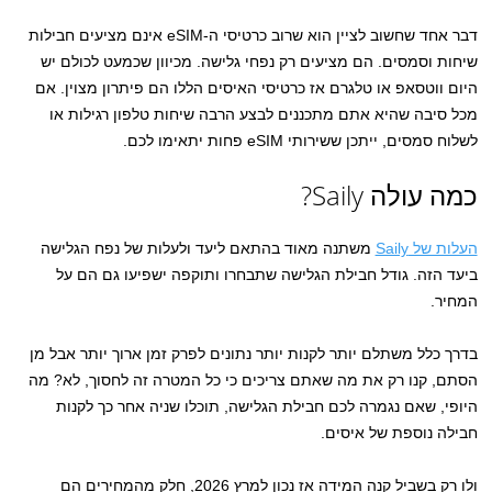
דבר אחד שחשוב לציין הוא שרוב כרטיסי ה-eSIM אינם מציעים חבילות
שיחות וסמסים. הם מציעים רק נפחי גלישה. מכיוון שכמעט לכולם יש
היום ווטסאפ או טלגרם אז כרטיסי האיסים הללו הם פיתרון מצוין. אם
מכל סיבה שהיא אתם מתכננים לבצע הרבה שיחות טלפון רגילות או
לשלוח סמסים, ייתכן ששירותי eSIM פחות יתאימו לכם.
כמה עולה Saily?
העלות של Saily
משתנה מאוד בהתאם ליעד ולעלות של נפח הגלישה
ביעד הזה. גודל חבילת הגלישה שתבחרו ותוקפה ישפיעו גם הם על
המחיר.
בדרך כלל משתלם יותר לקנות יותר נתונים לפרק זמן ארוך יותר אבל מן
הסתם, קנו רק את מה שאתם צריכים כי כל המטרה זה לחסוך, לא? מה
היופי, שאם נגמרה לכם חבילת הגלישה, תוכלו שניה אחר כך לקנות
חבילה נוספת של איסים.
ולו רק בשביל קנה המידה אז נכון למרץ 2026, חלק מהמחירים הם