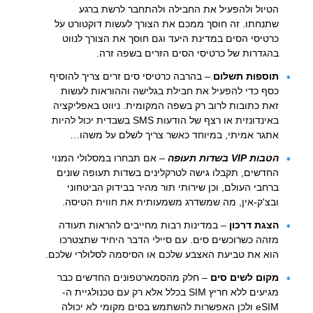
הטיול ולהפעיל את החבילה ולהתחבר לרשת ברגע
שתנחתו. זה חוסך ממכם את הצורך לעשות דוקטורט על
כרטיסי הסים במדינת היעד וגם חוסך את הצורך לנווט
בהגדרות של כרטיסי הסים הזרים בשפה זרה.
תוספות תשלום
– בהרבה כרטיסי סים זרים צריך להוסיף
כסף כדי להפעיל את חבילת בגלישה וההוראות לעשות
זאת כתובות לרוב רק בשפה המקומית. ניווט באפליקציה
באינדונזית או רצף של הודעות SMS בשבדית יכול להיות
אתגר אמיתי, במיוחד כאשר צריך לשלם על משהו…
הטבות VIP בשדות תעופה
– אם תבחרו במסלולי המנוי
החדשים, תקבלו גישה לטרקלינים בשדות תעופה שונים
ברחבי העולם, וכן שירותי תור מהיר בבידוק הביטחוני
ובצ'ק-אין, מה שמשדרג משמעותית את חווית הטיסה.
הצגת דרכון
– במדינות רבות מחייבים להראות תעודה
מזהה כשרוכשים סים. עם סיילי הדבר היחיד שתצטרכו
הוא את טביעת האצבע שלכם או הסיסמה לסלולרי שלכם.
מקום לשים סים
– חלק מהסמארטפונים החדשים כבר
מגיעים ללא חריץ SIM בכלל אלא רק עם טכנולגיית ה-
eSIM ולכן האפשרות להשתמש בסים מקומי לא יכולה