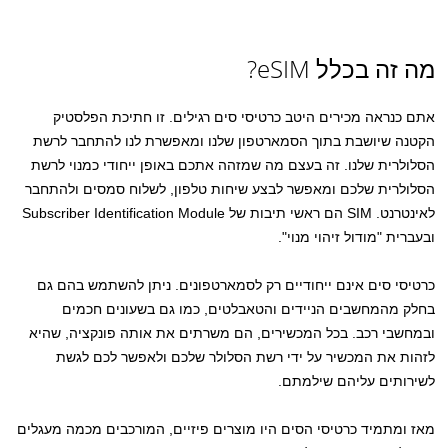
מה זה בכלל eSIM?
אתם כנראה מכירים היטב כרטיסי סים רגילים. זו חתיכת הפלסטיק
הקטנה שיושבת בתוך הסמארטפון שלנו ומאפשרת לנו להתחבר לרשת
הסלולרית שלנו. זה בעצם מה שמזהה אתכם באופן ייחודי כמנוי לרשת
הסלולרית שלכם ומאפשר לבצע שיחות טלפון, לשלוח סמסים ולהתחבר
לאינטרנט. SIM הם ראשי תיבות של Subscriber Identification Module
ובעברית "מודול זיהוי מנוי".
כרטיסי סים אינם ייחודיים רק לסמארטפונים. ניתן להשתמש בהם גם
בחלק מהמחשבים הניידים והטאבלטים, כמו גם בשעונים חכמים
ובמחשבי רכב. בכל המכשירים, הם משרתים את אותה פונקציה, שהיא
לזהות את המכשיר על ידי רשת הסלולר שלכם ולאפשר לכם לגשת
לשירותים עליהם שילמתם.
מאז ומתמיד כרטיסי הסים היו מוצרים פיזיים, המורכבים מכמה מעגלים