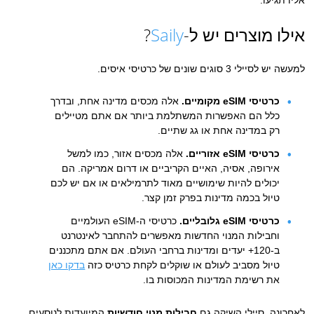
אליו תגיעו.
אילו מוצרים יש ל-
Saily
?
למעשה יש לסיילי 3 סוגים שונים של כרטיסי איסים.
כרטיסי eSIM מקומיים.
אלה מכסים מדינה אחת, ובדרך
כלל הם האפשרות המשתלמת ביותר אם אתם מטיילים
רק במדינה אחת או גג שתיים.
כרטיסי eSIM אזוריים.
אלה מכסים אזור, כמו למשל
אירופה, אסיה, האיים הקריביים או דרום אמריקה. הם
יכולים להיות שימושיים מאוד לתרמילאים או אם יש לכם
טיול בכמה מדינות בפרק זמן קצר.
כרטיסי eSIM גלובליים.
כרטיסי ה-eSIM העולמיים
וחבילות המנוי החדשות מאפשרים להתחבר לאינטרנט
ב-120+ יעדים ומדינות ברחבי העולם. אם אתם מתכננים
טיול מסביב לעולם או שוקלים לקחת כרטיס כזה
בדקו כאן
את רשימת המדינות המכוסות בו.
לאחרונה, סיילי השיקה גם
חבילות מנוי חודשיות
המיועדות לנוסעים