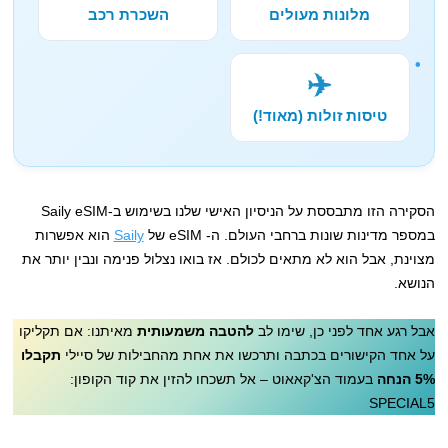
מלונות מעולים
השכרת רכב
✈️
טיסות זולות (מאוד!)
הסקירה הזו מתבססת על הניסיון האישי שלנו בשימוש ב-Saily eSIM
במספר מדינות שונות ברחבי העולם. ה- eSIM של
Saily
הוא אפשרות
מצוינת, אבל הוא לא מתאים לכולם. אז בואו נצלול פנימה ונבין יותר את
הנושא.
אבל רגע אחד לפני כן, שימו לב
להטבה משמעותית
מאיתנו: אם תקליקו
על אחד הקישורים בכתבה ותרכשו את אחת מהחבילות של סיילי
תקבלו
5% הנחה
בעמוד הצ'קאאוט – אל תשכחו להזין את קוד הקופון:
SPECIAL5