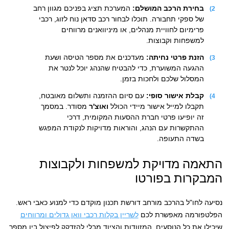
בחירת הרכב המושלם:
המערכת תציג בפניכם מגוון רחב
של ספקי תחבורה. תוכלו לבחור רכב סדאן נוח לזוג, רכבי
פרימיום לחוויית מנהלים, או מיניוואנים מרווחים
למשפחות וקבוצות.
הזנת פרטי נחיתה:
מעדכנים את מספר הטיסה ושעת
ההגעה המשוערת, כדי להבטיח שהנהג יוכל לנטר את
המסלול שלכם ולחכות בזמן.
קבלת אישור סופי:
עם סיום ההזמנה ותשלום מאובטח,
תקבלו למייל אישור מיידי הכולל
ואוצ'ר
מסודר. במסמך
זה יופיעו פרטי חברת ההסעות המקומית, דרכי
ההתקשרות עם הנהג, והוראות מדויקות לנקודת המפגש
בשדה התעופה.
התאמה מדויקת למשפחות ולקבוצות
המבקרות בפורטו
נסיעה לחו"ל בהרכב מורחב דורשת תכנון מוקדם כדי למנוע כאבי ראש.
הפלטפורמה מאפשרת לכם
לשריין בקלות רכבי וואן גדולים ומרווחים
שיכילו את כל הנוסעים, המזוודות והציוד מבלי להזדקק לפיצול בין מספר