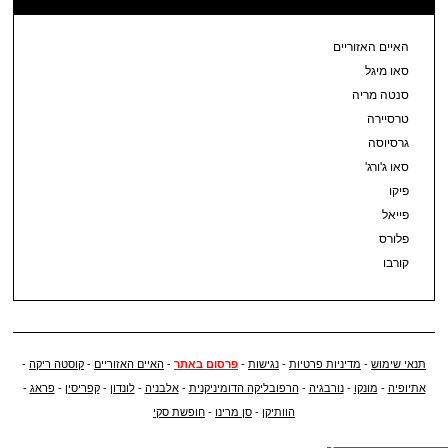
האיים האזוריים
סאו מיגל
סנטה מריה
טרסיירה
גרסיוסה
סאו ג'ורג'
פיקו
פייאל
פלורס
קורבו
תנאי שימוש
-
מדיניות פרטיות
-
נגישות
-
פרסום באתר
-
האיים האזוריים
-
קוסטה ריקה
-
אתיופיה
-
מונקו
-
נורבגיה
-
הרפובליקה הדומיניקנית
-
אלבניה
-
לונדון
-
קפריסין
-
פראג
-
הוותיקן
-
סן מרינו
-
חופשת סקי