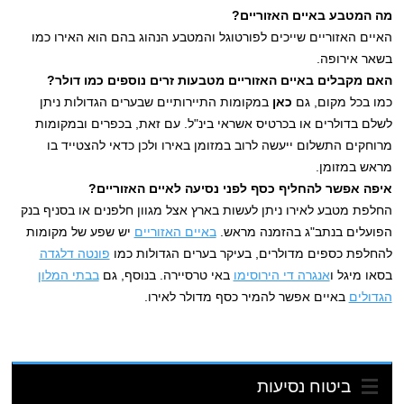
מה המטבע באיים האזוריים?
האיים האזוריים שייכים לפורטוגל והמטבע הנהוג בהם הוא האירו כמו
בשאר אירופה.
האם מקבלים באיים האזוריים מטבעות זרים נוספים כמו דולר?
כמו בכל מקום, גם
כאן
במקומות התיירותיים שבערים הגדולות ניתן
לשלם בדולרים או בכרטיס אשראי בינ"ל. עם זאת, בכפרים ובמקומות
מרוחקים התשלום ייעשה לרוב במזומן באירו ולכן כדאי להצטייד בו
מראש במזומן.
איפה אפשר להחליף כסף לפני נסיעה לאיים האזוריים?
החלפת מטבע לאירו ניתן לעשות בארץ אצל מגוון חלפנים או בסניף בנק
הפועלים בנתב"ג בהזמנה מראש.
באיים האזוריים
יש שפע של מקומות
להחלפת כספים מדולרים, בעיקר בערים הגדולות כמו
פונטה דלגדה
בסאו מיגל ו
אנגרה די הירוסימו
באי טרסיירה. בנוסף, גם
בבתי המלון
הגדולים
באיים אפשר להמיר כסף מדולר לאירו.
ביטוח נסיעות