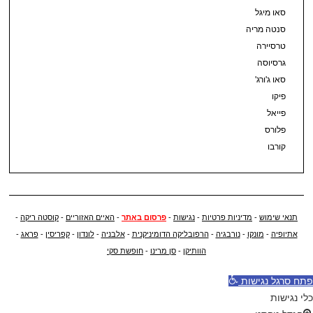
סאו מיגל
סנטה מריה
טרסיירה
גרסיוסה
סאו ג'ורג'
פיקו
פייאל
פלורס
קורבו
תנאי שימוש
-
מדיניות פרטיות
-
נגישות
-
פרסום באתר
-
האיים האזוריים
-
קוסטה ריקה
-
אתיופיה
-
מונקו
-
נורבגיה
-
הרפובליקה הדומיניקנית
-
אלבניה
-
לונדון
-
קפריסין
-
פראג
-
הוותיקן
-
סן מרינו
-
חופשת סקי
פתח סרגל נגישות
כלי נגישות