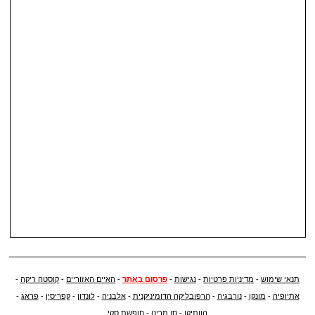
תנאי שימוש
-
מדיניות פרטיות
-
נגישות
-
פרסום באתר
-
האיים האזוריים
-
קוסטה ריקה
-
אתיופיה
-
מונקו
-
נורבגיה
-
הרפובליקה הדומיניקנית
-
אלבניה
-
לונדון
-
קפריסין
-
פראג
-
הוותיקן
-
סן מרינו
-
חופשת סקי