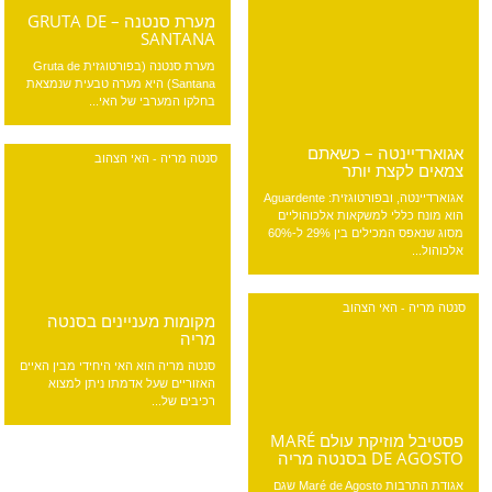
מערת סנטנה – GRUTA DE
SANTANA
מערת סנטנה (בפורטוגזית Gruta de
Santana) היא מערה טבעית שנמצאת
בחלקו המערבי של האי...
אגוארדיינטה – כשאתם
סנטה מריה - האי הצהוב
צמאים לקצת יותר
אגוארדיינטה, ובפורטוגזית: Aguardente
הוא מונח כללי למשקאות אלכוהוליים
מסוג שנאפס המכילים בין 29% ל-60%
אלכוהול...
סנטה מריה - האי הצהוב
מקומות מעניינים בסנטה
מריה
סנטה מריה הוא האי היחידי מבין האיים
האזוריים שעל אדמתו ניתן למצוא
רכיבים של...
פסטיבל מוזיקת עולם MARÉ
DE AGOSTO בסנטה מריה
אגודת התרבות Maré de Agosto שגם