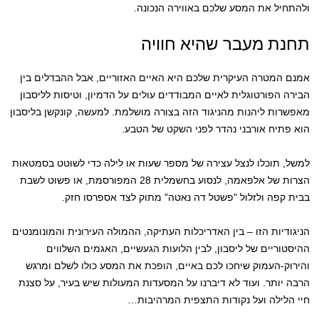
ולהתחיל את המסע שלכם באווירה הנכונה.
תחנת מעבר שהיא חוויה
אמנם המטרה העיקרית שלכם היא האיים האזוריים, אבל ההבדלים בין
הבירה הפורטוגלית לאיים המבודדים עולים על הדמיון, וטיסות לליסבון
מאפשרות ליהנות מהניגוד הזה בצורה מושלמת. למעשה, קונקשן בליסבון
הוא פתיח אורבני נהדר לפני השקט של הטבע.
למשל, תוכלו לנצל עצירה של מספר שעות או לילה כדי לשוטט בסמטאות
הצרות של אלפאמה, לנסוע בחשמלית 28 המפורסמת, או פשוט לשבת
בבית קפה ולזלול "פשטל דה נאטה" מתוק לצד אספרסו חזק.
הניגודיות הזו – בין האדריכלות העתיקה, ההמולה העירונית והמונומנטים
ההיסטוריים של ליסבון, לבין הלועות הגעשיים, האגמים השלווים
והירוק-העמוק שיחכו לכם באיים, הופכת את המסע כולו לשלם ומרגש
הרבה יותר. ועוד לא דיברנו על המסעדות המעולות שיש בעיר, על סצנת
חיי הלילה ועל נקודות התצפית המרהיבות…