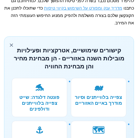
להיפרד מסכום נכבד בשדה לפני טיסת ההמשך שלכם. לנוחיותכם גם
כתבנו
מדריך ענק ומפורט על השימוש בקיווי טיסות
כדי שתוכלו לתכנן את
הקונקשן שלכם בצורה מושלמת ולהפיק ממנוע החיפוש העוצמתי הזה
את המירב.
×
קישורים שימושיים, אטרקציות ופעילויות
מובילות השנה באזוריים - הן מבחינת מחיר
והן מבחינת החוויה
🐬
🐋
צפייה בלווייתנים וסיור
פונטה דלגדה: שייט
מודרך באיים האזוריים
צפייה בלווייתנים
ודולפינים
⚓
🗺️