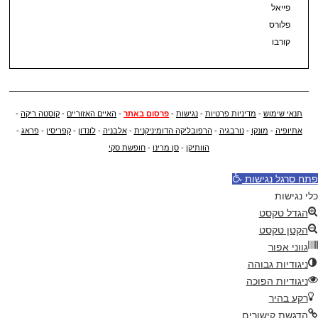
פייאל
פלורס
קורבו
תנאי שימוש
-
מדיניות פרטיות
-
נגישות
-
פרסום באתר
-
האיים האזוריים
-
קוסטה ריקה
-
אתיופיה
-
מונקו
-
נורבגיה
-
הרפובליקה הדומיניקנית
-
אלבניה
-
לונדון
-
קפריסין
-
פראג
-
הוותיקן
-
סן מרינו
-
חופשת סקי
פתח סרגל נגישות
כלי נגישות
הגדל טקסט
הקטן טקסט
גווני אפור
ניגודיות גבוהה
ניגודיות הפוכה
רקע בהיר
הדגשת קישורים