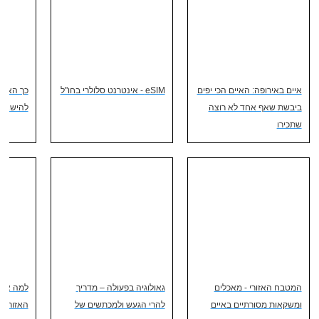
איים באירופה: האיים הכי יפים
eSIM - אינטרנט סלולרי בחו"ל
כך האיים
ביבשת שאף אחד לא רוצה
להישאר 
שתכירו
המטבח האזורי - מאכלים
גאולוגיה בפעולה – מדריך
למה אתם
ומשקאות מסורתיים באיים
להרי הגעש ולמכתשים של
האזוריים