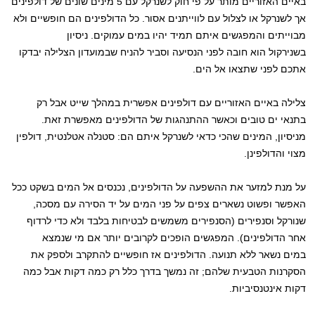
באיים האזוריים מותר על פי חוק לשנרקל עם 5 מינים שונים של דולפינים
אך לשנרקל או לצלול עם לווייתנים אסור. כל הדולפינים הם חופשיים ולא
מבוייתים והמפגשים איתם תמיד יהיו במים עמוקים. ניסיון
בשנירקול הוא חובה לפני הנסיעה וסביר להניח שבמועדון הצלילה יבדקו
אתכם לפני שתצאו אל הים.
צלילה באיים האזוריים עם דולפינים אפשרית במהלך שייט אבל רק
בתנאי ים טובים וכאשר ההתנהגות של הדולפינים מאפשרת זאת.
מניסיון, המינים שהכי כדאי לשנרקל איתם הם: סטנלה אטלנטית, דולפין
מצוי והדולפינן.
על מנת למזער את ההשפעה על הדולפינים, נכנסים אל המים בשקט ככל
האפשר ופשוט נשארים צפים על פני המים על יד הסירה עם מסכה,
שנורקל וסנפירים (הסנפירים משמשים לבטיחות בלבד ולא כדי לרדוף
אחר הדולפינים). המפגשים הופכים לקרובים יותר אם מי שנמצא
במים נשאר ללא תנועה. הדולפינים אז חופשיים להתקרב ולספק את
הסקרנות הטבעית שלהם; זה נמשך בדרך כלל רק כמה דקות אבל כמה
דקות אינטנסיביות.