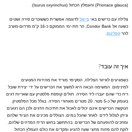
(Prionace glauca) והעמלץ הכחול (Isurus oxyrinchus).
צלילה עם כרישים באי
פייאל
לדוגמה אפשרית כששוכרים סירה ושטים
כשעה אל Condor Bank, הר תת-ימי הממוקם כ-16 ק"מ מדרום-מערב
להר
קפלינוס
.
איך זה עובד?
כשמגיעים לאיזור הצלילה, הסקיפר מוריד את מהירות המנועים
למינימום. המשימה הבאה היא למשוך את הכרישים על ידי יצירת שובל
ריח כדי שהם יעברו ליד הסירה. תולים קופסת פלסטיק עם שאריות דגים
בעומק של כ-5 מטר, 20 מטרים מאחורי הסירה. בגלל מכל הפלסטיק
הנוקשה הכרישים אינם יכולים לאכול את חתיכות הדגים ולכן הם רגועים
וניתן לצלול לידם. לאחר שהכל במים, הצוללים מכינים את הציוד שלהם
ומחכים להופעתם של הכרישים. בהתחשב בחוש הריח המדהים שלהם,
לוקח להם פחות מחצי שעה להגיע ומקדים את כולם העמלץ הכחול.