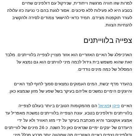
למרות שזו חוויה מרגשת וייחודית, שנירקול עם דולפינים שחיים
בטבע היא לא פעילות ללא סיכונים. אסור לגעת בהם כי נגיעה כזו עלולה
לעורר תוקפנות מצידם. תמיד כדאי להישאר צמודים לסירה ולהקשיב
להנחיות הצוות.
צפייה בלווייתנים
הארכיפלג של האיים האזוריים הוא אזור מצויין לצפייה בלווייתנים. מלבד
זאת שהוא משמש בית גידול לכמה מיני לוויתנים הוא גם נמצא על
המסלול של כמה מינים נודדים.
בהעדר מדף יבשת, המים העמוקים נמצאים סמוך לחוף לצד האיים
והיונקים הימיים נמשכים אליהם בעיקר בשל שפע של מזון שנמצא כאן.
האיים
פיקו
ו
פאיאל
הם מהמקומות הטובים ביותר בעולם לצפייה
בלווייתנים ודולפינים בטבע. עונת הצפייה בלווייתנים נמשכת מאפריל עד
אמצע אוקטובר והיא מוכתבת בעיקר על ידי מזג האוויר ולא על ידי
היעדרם של יונקים ימיים שנראים כאן כל השנה. כ-24 מינים של לווייתנים
ודולפינים נצפים באיים האזוריים מה שמהווה יותר מרבע מכלל מיני