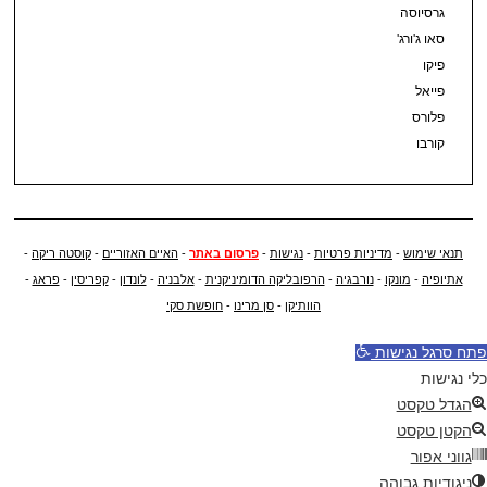
גרסיוסה
סאו ג'ורג'
פיקו
פייאל
פלורס
קורבו
תנאי שימוש
-
מדיניות פרטיות
-
נגישות
-
פרסום באתר
-
האיים האזוריים
-
קוסטה ריקה
-
אתיופיה
-
מונקו
-
נורבגיה
-
הרפובליקה הדומיניקנית
-
אלבניה
-
לונדון
-
קפריסין
-
פראג
-
הוותיקן
-
סן מרינו
-
חופשת סקי
פתח סרגל נגישות
כלי נגישות
הגדל טקסט
הקטן טקסט
גווני אפור
ניגודיות גבוהה