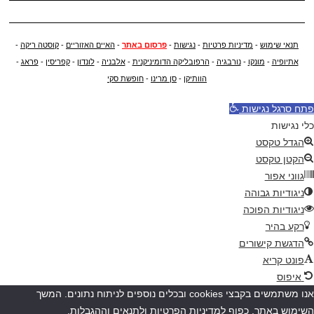
תנאי שימוש
-
מדיניות פרטיות
-
נגישות
-
פרסום באתר
-
האיים האזוריים
-
קוסטה ריקה
-
אתיופיה
-
מונקו
-
נורבגיה
-
הרפובליקה הדומיניקנית
-
אלבניה
-
לונדון
-
קפריסין
-
פראג
-
הוותיקן
-
סן מרינו
-
חופשת סקי
פתח סרגל נגישות
כלי נגישות
הגדל טקסט
הקטן טקסט
גווני אפור
ניגודיות גבוהה
ניגודיות הפוכה
רקע בהיר
הדגשת קישורים
פונט קריא
איפוס
אנו משתמשים בקבצי cookies ובכלים נוספים לניתוח נתונים. המשך
השימוש באתר, כפוף למדיניות הפרטיות ולתנאים וההגבלות.