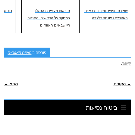
שמירת חפצים ומזוודות באיים
תוצאות מעניינות התגלו
חופשה בא
האזוריים / פונטה דלגדה
במחקר על הכרישים והמנטה
ריי שבאיים האזוריים
פורסם ב
האיים האזוריים
קישור
.
ניווט פוסטיאלי
→ הקודם
הבא ←
ביטוח נסיעות