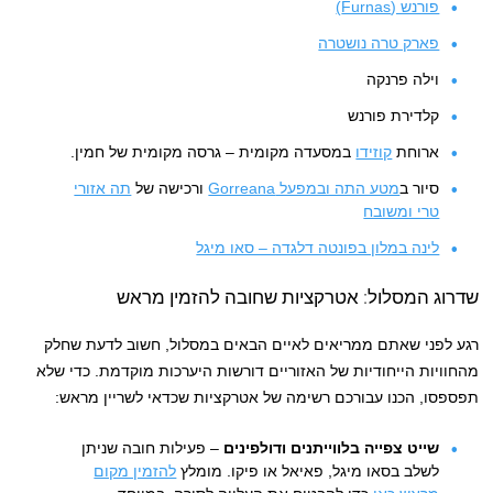
פורנש (Furnas)
פארק טרה נושטרה
וילה פרנקה
קלדירת פורנש
ארוחת
קוזידו
במסעדה מקומית – גרסה מקומית של חמין.
סיור ב
מטע התה ובמפעל Gorreana
ורכישה של
תה אזורי
טרי ומשובח
לינה במלון בפונטה דלגדה – סאו מיגל
שדרוג המסלול: אטרקציות שחובה להזמין מראש
רגע לפני שאתם ממריאים לאיים הבאים במסלול, חשוב לדעת שחלק
מהחוויות הייחודיות של האזוריים דורשות היערכות מוקדמת. כדי שלא
תפספסו, הכנו עבורכם רשימה של אטרקציות שכדאי לשריין מראש:
שייט צפייה בלווייתנים ודולפינים
– פעילות חובה שניתן
לשלב בסאו מיגל, פאיאל או פיקו. מומלץ
להזמין מקום