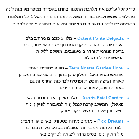
כדי להקל עליכם את מלאכת התכנון, בחרנו בקפידה מספר מקומות לינה
מומלצים שמשתלבים בצורה מושלמת עם תחנות המסלול. כל המלונות
ברשימה זכו לדירוגים גבוהים במיוחד ומציעים תמורה מעולה למחיר.
Octant Ponta Delgada
– מלון 5 כוכבים מרהיב בלב
העיר פונטה דלגדה. נשקף ממנו נוף ישיר לאוקיינוס, יש בו
בריכה פנורמית וחדרים מעוצבים. מושלם ללילות
הראשונים של המסלול.
Terra Nostra Garden Hotel
– חוויה ייחודית בעמק
פורנאש בסאו מיגל. המלון שוכן בתוך גן בוטני עצום ומעניק
לאורחיו גישה חופשית ופרטית לבריכות התרמיות גם
בשעות הערב, לאחר עזיבת התיירים.
Azoris Faial Garden
– מלון מצוין בעיר הורטה (האי
פאיאל), המשלב קרבה לנמל (נוח למעבורת לפיקו) ונוף
יוצא דופן של הר הגעש פיקו באופק.
Pico Dreams
– מתחם אירוח פסטורלי באי פיקו, המציע
וילות ובקתות מאובזרות הטובלות בטבע, מלוות בבריכה
מול האוקיינוס. בסיס נהדר ליציאה לטרקים באי.