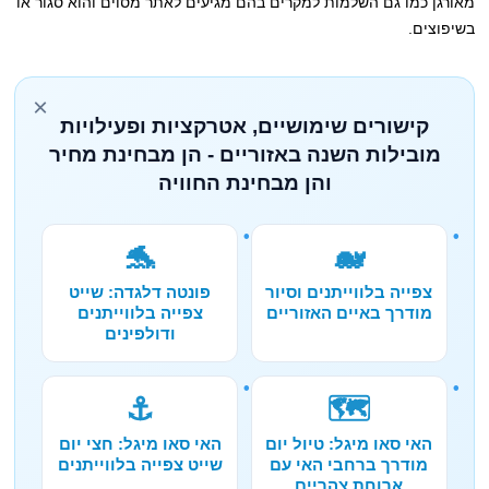
מאורגן כמו גם השלמות למקרים בהם מגיעים לאתר מסוים והוא סגור או
בשיפוצים.
×
קישורים שימושיים, אטרקציות ופעילויות
מובילות השנה באזוריים - הן מבחינת מחיר
והן מבחינת החוויה
🐬
🐋
צפייה בלווייתנים וסיור
פונטה דלגדה: שייט
מודרך באיים האזוריים
צפייה בלווייתנים
ודולפינים
⚓
🗺️
האי סאו מיגל: טיול יום
האי סאו מיגל: חצי יום
מודרך ברחבי האי עם
שייט צפייה בלווייתנים
ארוחת צהריים