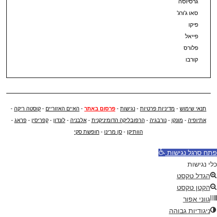
גרסיוסה
סאו ג'ורג'
פיקו
פייאל
פלורס
קורבו
תנאי שימוש
-
מדיניות פרטיות
-
נגישות
-
פרסום באתר
-
האיים האזוריים
-
קוסטה ריקה
-
אתיופיה
-
מונקו
-
נורבגיה
-
הרפובליקה הדומיניקנית
-
אלבניה
-
לונדון
-
קפריסין
-
פראג
-
הוותיקן
-
סן מרינו
-
חופשת סקי
פתח סרגל נגישות
כלי נגישות
הגדל טקסט
הקטן טקסט
גווני אפור
ניגודיות גבוהה