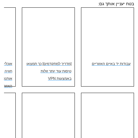
בטח יעניין אותך גם:
עבודות יד באיים האזוריים
[מדריך למתקדמים] כך תמצאו
אוכלים ב
טיסות עוד יותר זולות
חוויה תר
באמצעות VPN
אותנטית
האזוריים