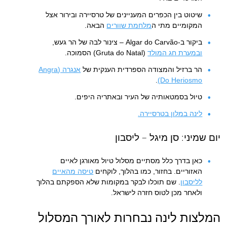
שיטוט בין הכפרים המעניינים של טרסיירה ובירור אצל
המקומיים מתי ה
מלחמת שוורים
הבאה.
ביקור ב-Algar do Carvão – צינור לבה של הר געש,
ובמערת חג המולד
(Gruta do Natal) הסמוכה.
הר ברזיל והמצודה הספרדית הענקית של
אנגרה (Angra
.
Do Heriosmo)
טיול בסמטאותיה של העיר ובאתריה היפים.
לינה במלון בטרסיירה.
יום שמיני: סן מיגל – ליסבון
כאן בדרך כלל מסתיים מסלול טיול מאורגן לאיים
האזוריים. בחזור, כמו בהלוך, לוקחים
טיסה מהאיים
לליסבון
. שם תוכלו לבקר במקומות שלא הספקתם בהלוך
ולאחר מכן לטוס חזרה לישראל.
המלצות לינה נבחרות לאורך המסלול