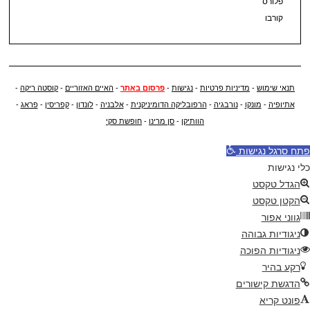
פלורס
קורבו
תנאי שימוש
-
מדיניות פרטיות
-
נגישות
-
פרסום באתר
-
האיים האזוריים
-
קוסטה ריקה
-
אתיופיה
-
מונקו
-
נורבגיה
-
הרפובליקה הדומיניקנית
-
אלבניה
-
לונדון
-
קפריסין
-
פראג
-
הוותיקן
-
סן מרינו
-
חופשת סקי
פתח סרגל נגישות
כלי נגישות
הגדל טקסט
הקטן טקסט
גווני אפור
ניגודיות גבוהה
ניגודיות הפוכה
רקע בהיר
הדגשת קישורים
פונט קריא