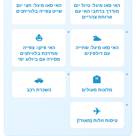
האי סאו מיגל: טיול יום
האי סאו מיגל: חצי יום
מודרך ברחבי האי עם
שייט צפייה בלווייתנים
ארוחת צהריים
⛵
🏊
האי סאו מיגל: שחייה
האי פיקו: צפייה
עם דולפינים
מודרכת בלוויתנים
מסירה עם ביולוג ימי
🚗
🏨
מלונות מעולים
השכרת רכב
✈️
טיסות זולות (מאוד!)