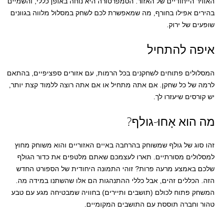
האוויר הייחודיים של האזור. הטמפרטורה היא נוחה באופן כללי, והשמיים
בהירים אפילו בחורף, מה שמאפשרת לכם לשחק במסלול מלווה בגוונים
שופעים של ירוק.
איפה להתחיל
המסלולים פתוחים לשחקנים בכל הרמות, עם אזורים ספציפיים, בהתאם
לרמה של כל שחקן. אם אתה מתחיל או אם אתה רוצה ללמוד קצת יותר,
יש קורסים שיעזרו לך.
מה הוא
אָחוּ
-גולף?
זהו סוג של גולף שמשוחק בהרחבה באיים האזוריים והוא משוחק מחוץ
למסלולים מסורתיים. תארו לעצמכם שאתם מלטפים את כדור הגולף
שלכם באמצע מרעה פרות? זוהי התמונה היחודית של הספורט החדש
הזה. הכללים זהים, אבל כללי ההתנהגות הם אלו שהשתנו במידה מה.
המשחק פתוח לכולם (תושבים ותיירים) בחוויה שמבטיחה מגע עם טבע
טהור וחברה תוססת עם התושבים המקומיים.